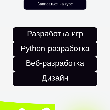
Записаться на курс
Разработка игр
Python-разработка
Веб-разработка
Разработка игр
Дизайн
Python-разработка
Веб-разработка
Дизайн