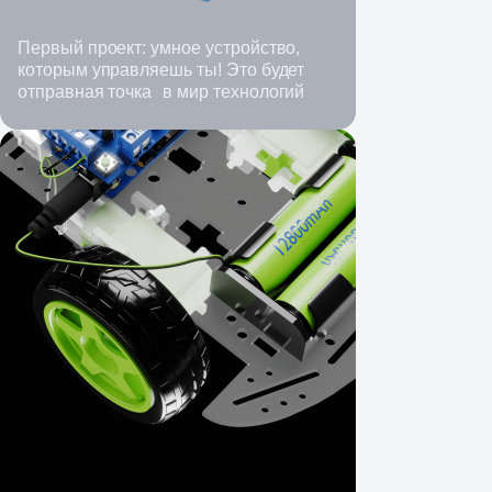
Первый проект: умное устройство,
которым управляешь ты! Это будет
отправная точка в мир технологий