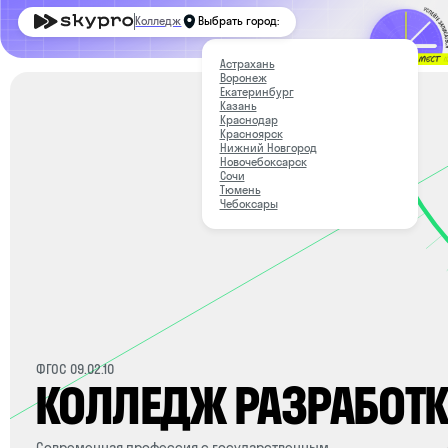
З
Колледж
Выбрать город:
По 
Астрахань
Воронеж
Екатеринбург
Казань
Краснодар
Красноярск
Нижний Новгород
Новочебоксарск
Сочи
Тюмень
Чебоксары
ФГОС 09.02.10
КОЛЛЕДЖ РАЗРАБОТКИ
Современная профессия с государственным
дипломом СПО и реальной практикой