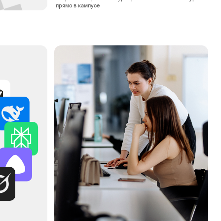
ТРИ СЕМЕСТРА
ПРОХОДИМ СТАЖИРОВКУ
Начинаешь стажироваться и работать над реальными
проектами. За это время сделаешь ещё 15 работ:
инди‑игру, AR‑приложение, VR‑экскурсию, процедурный
уровень, мультиплеерную механику
ОПЛАЧИВАЕМАЯ СТАЖИРОВКА
ФРИЛАНС-ЗАКАЗЫ
ПОРТФОЛИО
15 ПРОЕКТОВ
ПЕРВЫЙ ЗАРАБОТОК
ЭКСКУРСИИ В КОМПАНИИ
Погружаемся в реальные рабочие процессы. Собираемся
на экскурсии в ИT-, дизайн- и маркетинговые компании,