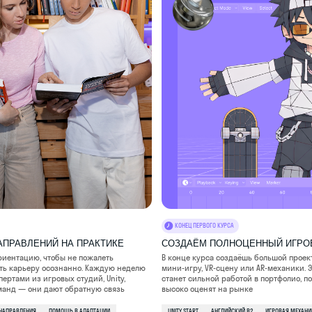
КОНЕЦ ПЕРВОГО КУРСА
ЕНИЙ НА ПРАКТИКЕ
СОЗДАЁМ ПОЛНОЦЕННЫЙ ИГРОВОЙ ПРОЕКТ
 чтобы не пожалеть
В конце курса создаёшь большой проект:
ру осознанно. Каждую неделю
мини-игру, VR-сцену или AR-механики. Этот проект
 игровых студий, Unity,
станет сильной работой в портфолио, по которому тебя
ни дают обратную связь
высоко оценят на рынке
ПОМОЩЬ В АДАПТАЦИИ
UNITY START
АНГЛИЙСКИЙ B2
ИГРОВАЯ МЕХАНИКА
3D-СЦЕНА
ДЕРЖКА ПСИХОЛОГА
ЗАЩИТА ПРОЕКТА
ПУБЛИЧНЫЙ КЕЙС
ПЕРВЫЙ РЕЛИЗ