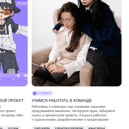
2–3 СЕМЕСТР
УЧИМСЯ РАБОТАТЬ В КОМАНДЕ
Работаешь в командах над игровыми задачами:
придумываете механики, тестируете идеи, собираете
сцены и презентуете проекты. Учишься работать
с художниками, разработчиками и продюсерами
СОФТ-СКИЛЛЫ
5 ПРОЕКТОВ В ПОРТФОЛИО
НОВЫЕ ДРУЗЬЯ
КОМАНДНАЯ РАЗРАБОТКА
НАВЫКИ ПРЕЗЕНТАЦИИ
ПУТЕШЕСТВУЕМ ПО ГОРОДАМ И НА ПРИРОДУ
Собираемся вместе для поездок в столицу и другие
города, проводим экскурсии. Выбираемся в лес
с палатками, устраиваем соревнования в верёвочных
городках и организуем визиты в ИТ‑компании
КРУЖКИ И КЛУБЫ ПО ИНТЕРЕСАМ
Шахматный клуб, киноклуб, робототехника, дизайн