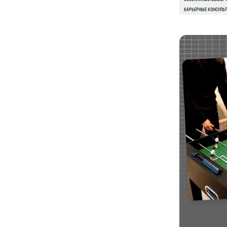
2–3 КУРС
Тебя ждут выбор трека, фокус
на ключевых навыках, 15 крутых кейсов
в портфолио и начало оплачиваемых
стажировок