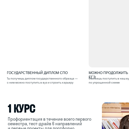
1 КУРС
Профориентация в течение всего первого
семестра, тест-драйв 6 направлений
и первые проекты для портфолио
ГОСУДАРСТВЕННЫЙ ДИПЛОМ СПО
МОЖНО ПРОДОЛЖИТЬ О
ЕГЭ
Ты получишь диплом государственного образца —
Сможешь поступить в наш в
с ним можно поступить в вуз и строить карьеру
по упрощенной схеме