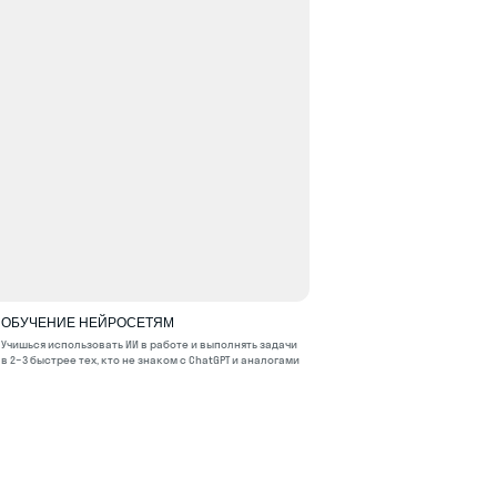
ОБУЧЕНИЕ НЕЙРОСЕТЯМ
Учишься использовать ИИ в работе и выполнять задачи
в 2−3 быстрее тех, кто не знаком с ChatGPT и аналогами