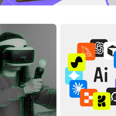
360 ЧАСОВ
ОФЕССИЮ
ВНЕДРЯЕМ НЕЙРОСЕТИ В РАБОТУ
изацией: гейм-дизайн,
Открываем блок про ИИ: учишься генерировать ассеты,
/AR. Осваиваешь основные
ускорять прототипирование, создавать NPC,
ity, Unreal Engine, C#,
балансировать игровые системы
ку, мультиплеер и Git
и быстрее тестировать идеи
ГЕЙМ-ДИЗАЙН
ПЛАНИРОВАНИЕ ЗАДАЧ
ГЕНЕРАЦИЯ АССЕТОВ
AI NPC
50% УСКОРЕНИЕ РАБОТЫ
ПРОТОТИПИРОВАНИЕ
ПОИСК БАГОВ