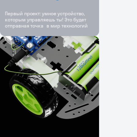
Первый проект: умное устройство,
которым управляешь ты! Это будет
отправная точка в мир технологий